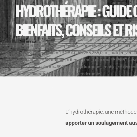
HYDROTHÉRAPIE : GUIDE 
BIENFAITS, CONSEILS ET R
[dipi_breadcrumbs bc_separator_icon= »5||divi||400″ bc_sch
bc_active_item_color= »RGBA(255,255,255,0) » _builder_versio
items_font= »Roboto|||||||| » items_text_color= »#F5F5F5″ hov
active_text_color= »#6998AD » background_enable_color= »off 
global_colors_info= »{} »][/dipi_breadcrumbs]
L’hydrothérapie, une méthode
apporter un soulagement aus