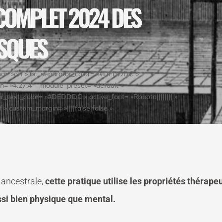
COMPLET 2024 DES
ISQUES
ema= »off » bc_separator_color= »#DEDDDC »
n= »4.27.4″ _module_preset= »default »
er_text_color= »#DEDDDC » active_font= »Roboto|||||||| »
» custom_margin= »||||false|false »
 ancestrale,
cette pratique utilise les propriétés thérape
si bien physique que mental.