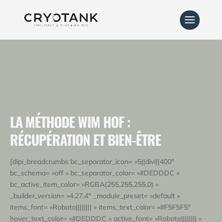
LA MÉTHODE WIM HOF :
RÉCUPÉRATION ET BIEN-ÊTRE
[dipi_breadcrumbs bc_separator_icon= »5||divi||400″
bc_schema= »off » bc_separator_color= »#DEDDDC »
bc_active_item_color= »RGBA(255,255,255,0) »
_builder_version= »4.27.4″ _module_preset= »default »
items_font= »Roboto|||||||| » items_text_color= »#F5F5F5″
hover_text_color= »#DEDDDC » active_font= »Roboto|||||||| »