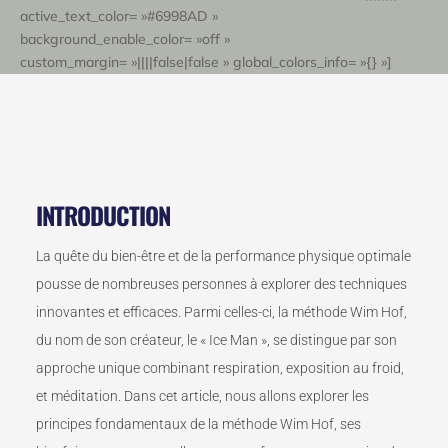
active_text_color= »#6998AD »
NOUS CONTACTER
background_enable_color= »off »
custom_margin= »||||false|false » global_colors_info= »{} »]
[/dipi_breadcrumbs]
3
INTRODUCTION
La quête du bien-être et de la performance physique optimale
pousse de nombreuses personnes à explorer des techniques
innovantes et efficaces. Parmi celles-ci, la méthode Wim Hof,
du nom de son créateur, le « Ice Man », se distingue par son
approche unique combinant respiration, exposition au froid,
et méditation. Dans cet article, nous allons explorer les
principes fondamentaux de la méthode Wim Hof, ses