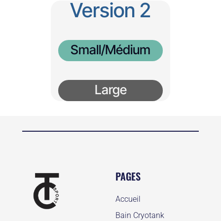
Version 2
NOUS CONTACTER
Small/Médium
Large
PAGES
Accueil
Bain Cryotank